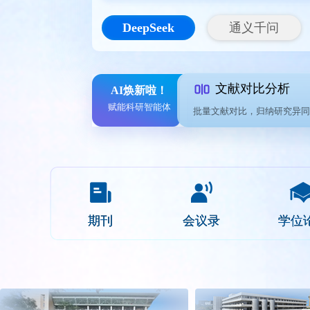
DeepSeek
通义千问
文献对比分析
AI焕新啦！
赋能科研智能体
批量文献对比，归纳研究异同
期刊
学位
会议录