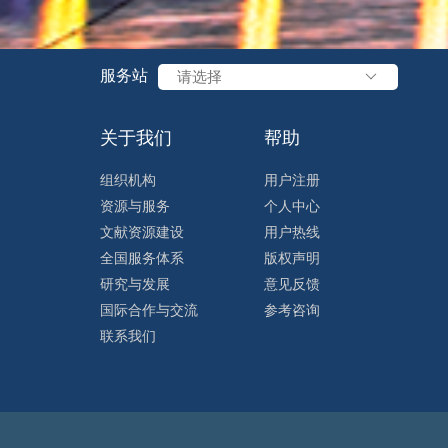
在科技部、财政部大力支持下，在理事会的领导下
水平科技自立自强、引领发展新质生产力对科技文
伐，加强数字资源建设，强化重点领域文献保障，
服务站
请选择
技语料库构建，加强数据资产管理，深化人工智能
优化覆盖全国的“1+9+N”文献信息服务体系，加
关于我们
帮助
的产业信息服务，提升NSTL整体服务效能。202
组织机构
用户注册
定国民经济和社会发展第十五个五年规划的建议》
资源与服务
个人中心
平科技自立自强、引领发展新质生产力，加快推进
文献资源建设
用户热线
资源数字化建设，大力推进科技文献数据体系构建
全国服务体系
版权声明
设施和科技语料库，推动人工智能在资源建设、数
研究与发展
意见反馈
升面向科技创新、产业创新和政府决策的科技信息
国际合作与交流
参考咨询
设现代化产业体系发挥战略支撑作用。 中心许倞主任 许倞主任还向理事会报告了中心“十
联系我们
五五”规划编制工作进展。他指出中心高度重视未来发
做好“十四五”规划收官工作的基础上，全力开展“十
作方案，组建了规划编制的顾问组、专家组、总体组