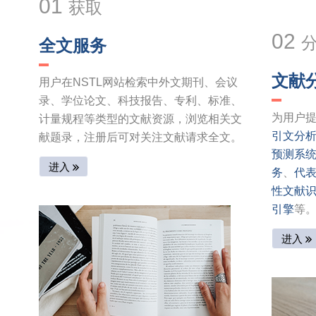
01
获取
02
全文服务
文献
用户在NSTL网站检索中外文期刊、会议
录、学位论文、科技报告、专利、标准、
为用户
计量规程等类型的文献资源，浏览相关文
引文分
献题录，注册后可对关注文献请求全文。
预测系
进入
务
、
代
性文献
引擎
等
进入